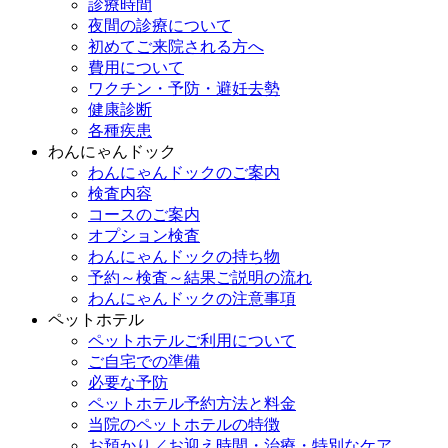
診療時間
夜間の診療について
初めてご来院される方へ
費用について
ワクチン・予防・避妊去勢
健康診断
各種疾患
わんにゃんドック
わんにゃんドックのご案内
検査内容
コースのご案内
オプション検査
わんにゃんドックの持ち物
予約～検査～結果ご説明の流れ
わんにゃんドックの注意事項
ペットホテル
ペットホテルご利用について
ご自宅での準備
必要な予防
ペットホテル予約方法と料金
当院のペットホテルの特徴
お預かり／お迎え時間・治療・特別なケア