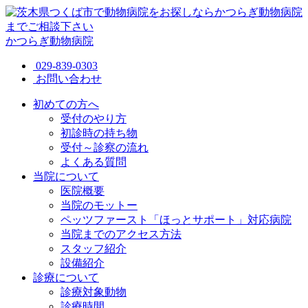
かつらぎ動物病院
029-839-0303
お問い合わせ
初めての方へ
受付のやり方
初診時の持ち物
受付～診察の流れ
よくある質問
当院について
医院概要
当院のモットー
ペッツファースト「ほっとサポート」対応病院
当院までのアクセス方法
スタッフ紹介
設備紹介
診療について
診療対象動物
診療時間