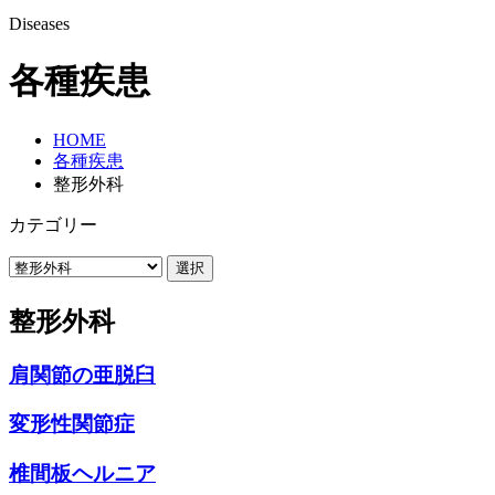
Diseases
各種疾患
HOME
各種疾患
整形外科
カテゴリー
選択
整形外科
肩関節の亜脱臼
変形性関節症
椎間板ヘルニア