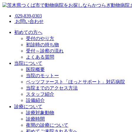
029-839-0303
お問い合わせ
初めての方へ
受付のやり方
初診時の持ち物
受付～診察の流れ
よくある質問
当院について
医院概要
当院のモットー
ペッツファースト「ほっとサポート」対応病院
当院までのアクセス方法
スタッフ紹介
設備紹介
診療について
診療対象動物
診療時間
夜間の診療について
初めてご来院される方へ