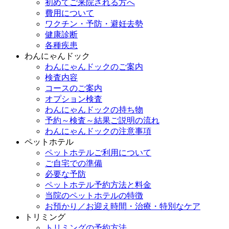
初めてご来院される方へ
費用について
ワクチン・予防・避妊去勢
健康診断
各種疾患
わんにゃんドック
わんにゃんドックのご案内
検査内容
コースのご案内
オプション検査
わんにゃんドックの持ち物
予約～検査～結果ご説明の流れ
わんにゃんドックの注意事項
ペットホテル
ペットホテルご利用について
ご自宅での準備
必要な予防
ペットホテル予約方法と料金
当院のペットホテルの特徴
お預かり／お迎え時間・治療・特別なケア
トリミング
トリミングの予約方法