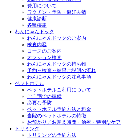
費用について
ワクチン・予防・避妊去勢
健康診断
各種疾患
わんにゃんドック
わんにゃんドックのご案内
検査内容
コースのご案内
オプション検査
わんにゃんドックの持ち物
予約～検査～結果ご説明の流れ
わんにゃんドックの注意事項
ペットホテル
ペットホテルご利用について
ご自宅での準備
必要な予防
ペットホテル予約方法と料金
当院のペットホテルの特徴
お預かり／お迎え時間・治療・特別なケア
トリミング
トリミングの予約方法