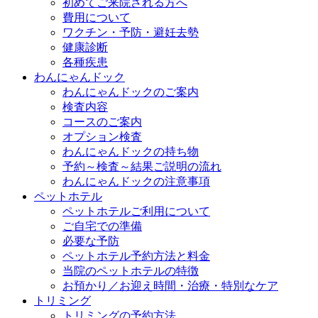
初めてご来院される方へ
費用について
ワクチン・予防・避妊去勢
健康診断
各種疾患
わんにゃんドック
わんにゃんドックのご案内
検査内容
コースのご案内
オプション検査
わんにゃんドックの持ち物
予約～検査～結果ご説明の流れ
わんにゃんドックの注意事項
ペットホテル
ペットホテルご利用について
ご自宅での準備
必要な予防
ペットホテル予約方法と料金
当院のペットホテルの特徴
お預かり／お迎え時間・治療・特別なケア
トリミング
トリミングの予約方法