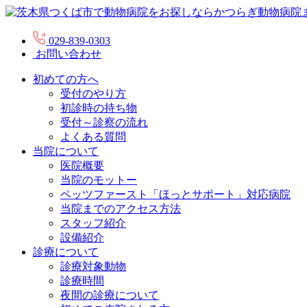
029-839-0303
お問い合わせ
初めての方へ
受付のやり方
初診時の持ち物
受付～診察の流れ
よくある質問
当院について
医院概要
当院のモットー
ペッツファースト「ほっとサポート」対応病院
当院までのアクセス方法
スタッフ紹介
設備紹介
診療について
診療対象動物
診療時間
夜間の診療について