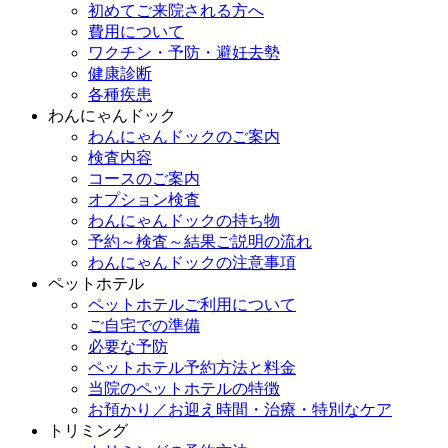
初めてご来院される方へ
費用について
ワクチン・予防・避妊去勢
健康診断
各種疾患
わんにゃんドック
わんにゃんドックのご案内
検査内容
コースのご案内
オプション検査
わんにゃんドックの持ち物
予約～検査～結果ご説明の流れ
わんにゃんドックの注意事項
ペットホテル
ペットホテルご利用について
ご自宅での準備
必要な予防
ペットホテル予約方法と料金
当院のペットホテルの特徴
お預かり／お迎え時間・治療・特別なケア
トリミング