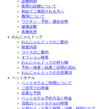
診療時間
夜間の診療について
初めてご来院される方へ
費用について
ワクチン・予防・避妊去勢
健康診断
各種疾患
わんにゃんドック
わんにゃんドックのご案内
検査内容
コースのご案内
オプション検査
わんにゃんドックの持ち物
予約～検査～結果ご説明の流れ
わんにゃんドックの注意事項
ペットホテル
ペットホテルご利用について
ご自宅での準備
必要な予防
ペットホテル予約方法と料金
当院のペットホテルの特徴
お預かり／お迎え時間・治療・特別なケア