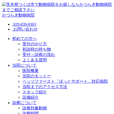
かつらぎ動物病院
029-839-0303
お問い合わせ
初めての方へ
受付のやり方
初診時の持ち物
受付～診察の流れ
よくある質問
当院について
医院概要
当院のモットー
ペッツファースト「ほっとサポート」対応病院
当院までのアクセス方法
スタッフ紹介
設備紹介
診療について
診療対象動物
診療時間