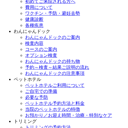
初めてご来院される方へ
費用について
ワクチン・予防・避妊去勢
健康診断
各種疾患
わんにゃんドック
わんにゃんドックのご案内
検査内容
コースのご案内
オプション検査
わんにゃんドックの持ち物
予約～検査～結果ご説明の流れ
わんにゃんドックの注意事項
ペットホテル
ペットホテルご利用について
ご自宅での準備
必要な予防
ペットホテル予約方法と料金
当院のペットホテルの特徴
お預かり／お迎え時間・治療・特別なケア
トリミング
トリミングの予約方法