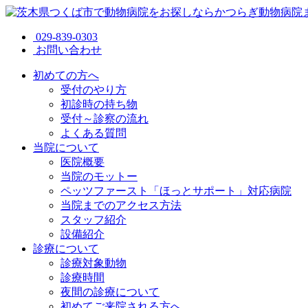
029-839-0303
お問い合わせ
初めての方へ
受付のやり方
初診時の持ち物
受付～診察の流れ
よくある質問
当院について
医院概要
当院のモットー
ペッツファースト「ほっとサポート」対応病院
当院までのアクセス方法
スタッフ紹介
設備紹介
診療について
診療対象動物
診療時間
夜間の診療について
初めてご来院される方へ