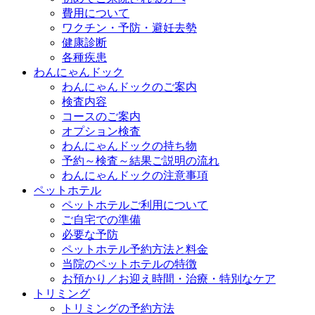
費用について
ワクチン・予防・避妊去勢
健康診断
各種疾患
わんにゃんドック
わんにゃんドックのご案内
検査内容
コースのご案内
オプション検査
わんにゃんドックの持ち物
予約～検査～結果ご説明の流れ
わんにゃんドックの注意事項
ペットホテル
ペットホテルご利用について
ご自宅での準備
必要な予防
ペットホテル予約方法と料金
当院のペットホテルの特徴
お預かり／お迎え時間・治療・特別なケア
トリミング
トリミングの予約方法