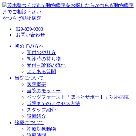
かつらぎ動物病院
029-839-0303
お問い合わせ
初めての方へ
受付のやり方
初診時の持ち物
受付～診察の流れ
よくある質問
当院について
医院概要
当院のモットー
ペッツファースト「ほっとサポート」対応病院
当院までのアクセス方法
スタッフ紹介
設備紹介
診療について
診療対象動物
診療時間