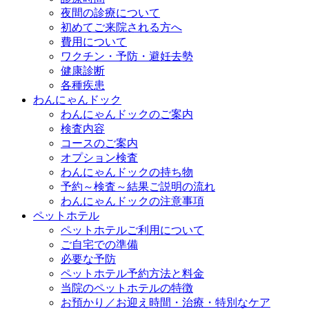
夜間の診療について
初めてご来院される方へ
費用について
ワクチン・予防・避妊去勢
健康診断
各種疾患
わんにゃんドック
わんにゃんドックのご案内
検査内容
コースのご案内
オプション検査
わんにゃんドックの持ち物
予約～検査～結果ご説明の流れ
わんにゃんドックの注意事項
ペットホテル
ペットホテルご利用について
ご自宅での準備
必要な予防
ペットホテル予約方法と料金
当院のペットホテルの特徴
お預かり／お迎え時間・治療・特別なケア