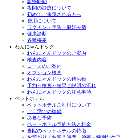
診療時間
夜間の診療について
初めてご来院される方へ
費用について
ワクチン・予防・避妊去勢
健康診断
各種疾患
わんにゃんドック
わんにゃんドックのご案内
検査内容
コースのご案内
オプション検査
わんにゃんドックの持ち物
予約～検査～結果ご説明の流れ
わんにゃんドックの注意事項
ペットホテル
ペットホテルご利用について
ご自宅での準備
必要な予防
ペットホテル予約方法と料金
当院のペットホテルの特徴
お預かり／お迎え時間・治療・特別なケア